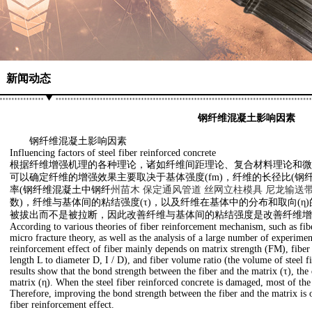
新闻动态
钢纤维混凝土影响因素
钢纤维混凝土影响因素
Influencing factors of steel fiber reinforced concrete
根据纤维增强机理的各种理论，诸如纤维间距理论、复合材料理论和微
可以确定纤维的增强效果主要取决于基体强度(fm)，纤维的长径比(钢纤
率(钢纤维混凝土中钢纤
州苗木
保定通风管道
丝网立柱模具
尼龙输送
数)，纤维与基体间的粘结强度(τ)，以及纤维在基体中的分布和取向(
被拔出而不是被拉断，因此改善纤维与基体间的粘结强度是改善纤维增
According to various theories of fiber reinforcement mechanism, such as fib
micro fracture theory, as well as the analysis of a large number of experiment
reinforcement effect of fiber mainly depends on matrix strength (FM), fiber l
length L to diameter D, I / D), and fiber volume ratio (the volume of steel fi
results show that the bond strength between the fiber and the matrix (τ), the d
matrix (η). When the steel fiber reinforced concrete is damaged, most of the 
Therefore, improving the bond strength between the fiber and the matrix is 
fiber reinforcement effect.